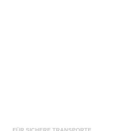
FLIGHTCASES
FÜR SICHERE TRANSPORTE