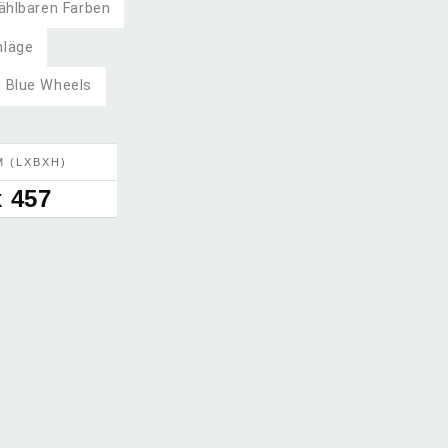
ählbaren Farben
hläge
 Blue Wheels
 (LXBXH)
x 457