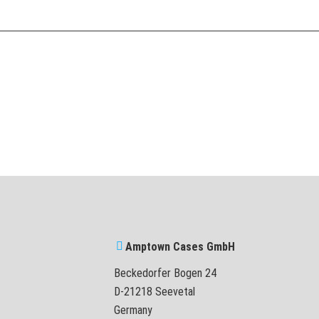
Amptown Cases GmbH
Beckedorfer Bogen 24
D-21218 Seevetal
Germany