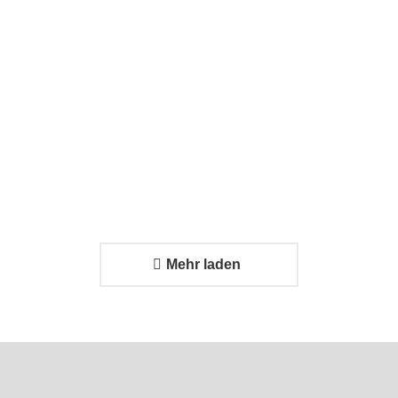
Problem?
Effizienter
24. Februar
Transport
2026
trifft auf
strukturiertes
Systemdesign
24. Februar 2026
Mehr laden