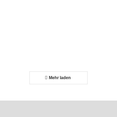
Problem?
Effizienter
24. Februar
Transport
2026
trifft auf
strukturiertes
Systemdesign
24. Februar 2026
Mehr laden