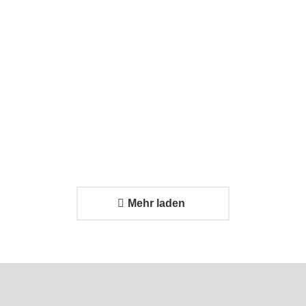
Problem?
Effizienter
24. Februar
Transport
2026
trifft auf
strukturiertes
Systemdesign
24. Februar 2026
Mehr laden