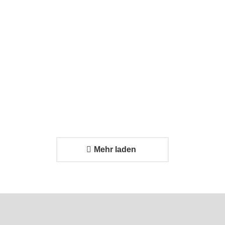
Problem?
Effizienter
24. Februar
Transport
2026
trifft auf
strukturiertes
Systemdesign
24. Februar 2026
Mehr laden