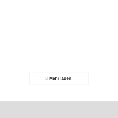
Problem?
Effizienter
24. Februar
Transport
2026
trifft auf
strukturiertes
Systemdesign
24. Februar 2026
Mehr laden