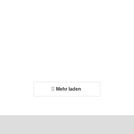
Problem?
Effizienter
24. Februar
Transport
2026
trifft auf
strukturiertes
Systemdesign
24. Februar 2026
Mehr laden